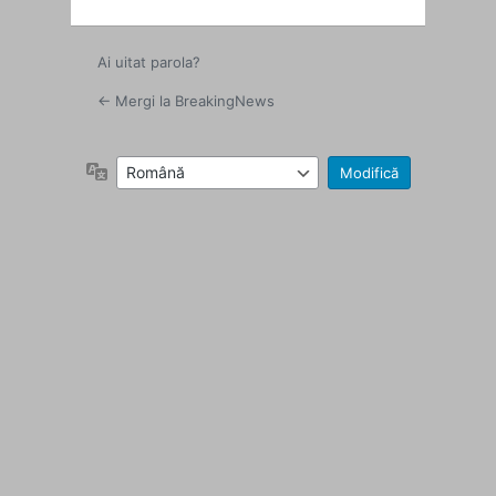
Ai uitat parola?
← Mergi la BreakingNews
Limbă