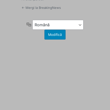
← Mergi la BreakingNews
Limbă