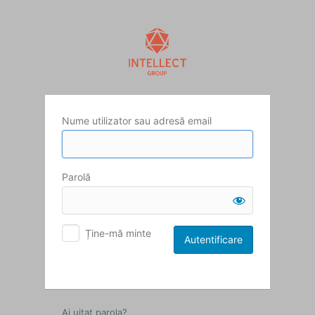
Autentificare
Nume utilizator sau adresă email
Parolă
Ține-mă minte
Ai uitat parola?