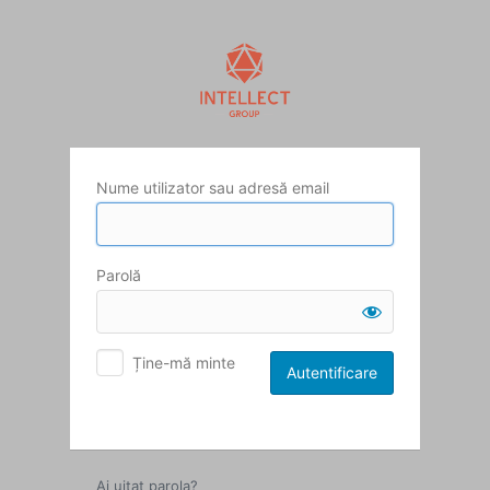
Autentificare
Nume utilizator sau adresă email
Parolă
Ține-mă minte
Ai uitat parola?