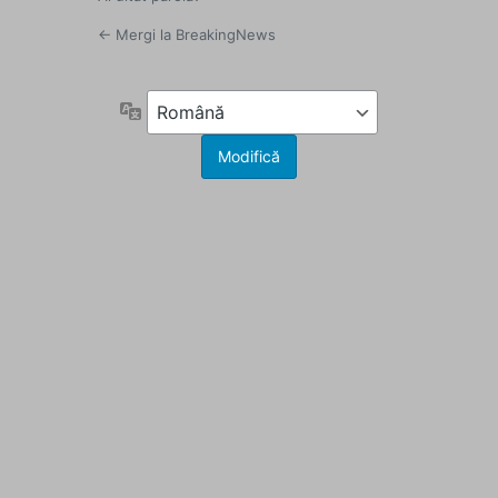
← Mergi la BreakingNews
Limbă