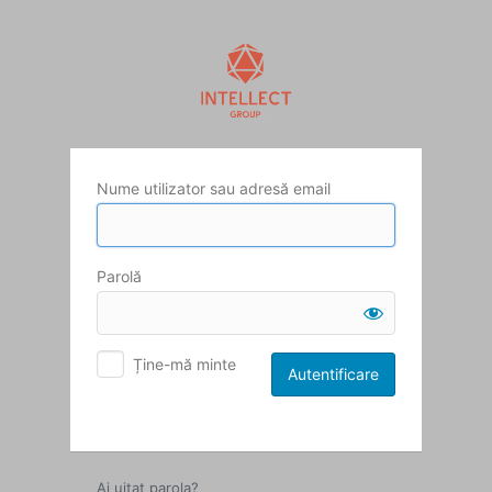
Autentificare
Nume utilizator sau adresă email
Parolă
Ține-mă minte
Ai uitat parola?