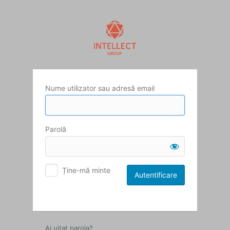
Autentificare
Nume utilizator sau adresă email
Parolă
Ține-mă minte
Ai uitat parola?