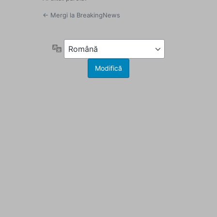
← Mergi la BreakingNews
Limbă