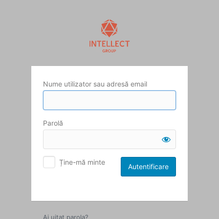
Autentificare
Nume utilizator sau adresă email
Parolă
Ține-mă minte
Ai uitat parola?