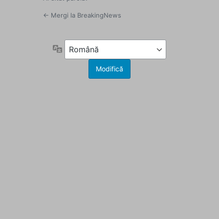
← Mergi la BreakingNews
Limbă