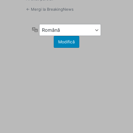
← Mergi la BreakingNews
Limbă