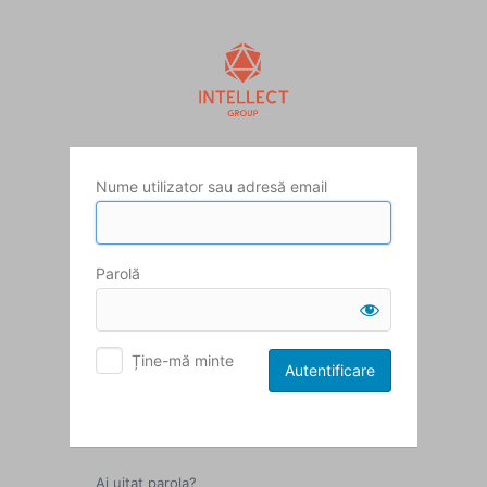
Autentificare
Nume utilizator sau adresă email
Parolă
Ține-mă minte
Ai uitat parola?