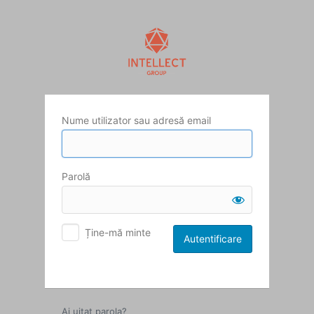
Autentificare
Nume utilizator sau adresă email
Parolă
Ține-mă minte
Ai uitat parola?