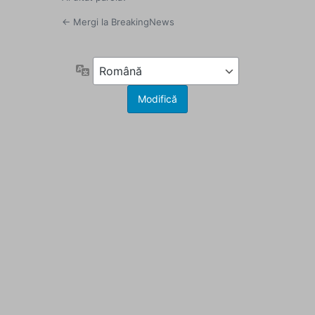
← Mergi la BreakingNews
Limbă