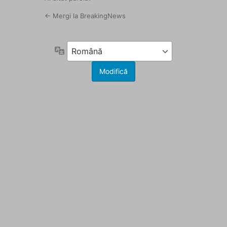
← Mergi la BreakingNews
Limbă