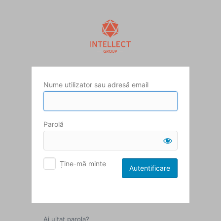
Autentificare
Nume utilizator sau adresă email
Parolă
Ține-mă minte
Ai uitat parola?