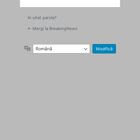
Ai uitat parola?
← Mergi la BreakingNews
Limbă