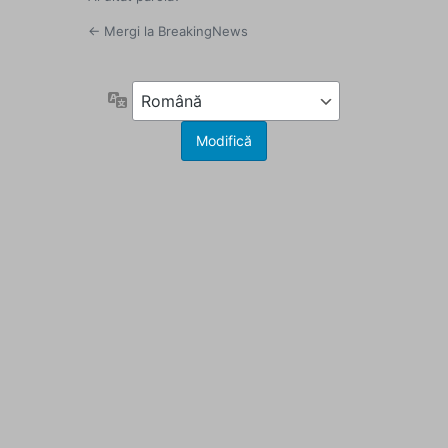
← Mergi la BreakingNews
Limbă