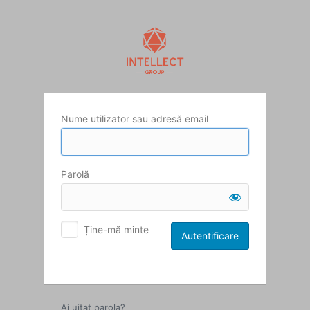
Autentificare
Nume utilizator sau adresă email
Parolă
Ține-mă minte
Ai uitat parola?